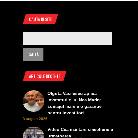
CAUTA IN SITE
ARTICOLE RECENTE
Olguta Vasilescu aplica
invataturile lui Nea Marin:
somajul mare e o garantie
pentru investitori
3 august 2026
Video Cea mai tare smecherie e
urmatoarea ........