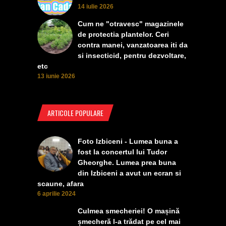
14 iulie 2026
Cum ne "otravesc" magazinele
de protectia plantelor. Ceri
contra manei, vanzatoarea iti da
si insecticid, pentru dezvoltare,
etc
13 iunie 2026
ARTICOLE POPULARE
Foto Izbiceni - Lumea buna a
fost la concertul lui Tudor
Gheorghe. Lumea prea buna
din Izbiceni a avut un ecran si
scaune, afara
6 aprilie 2024
Culmea smecheriei! O mașină
șmecheră l-a trădat pe cel mai