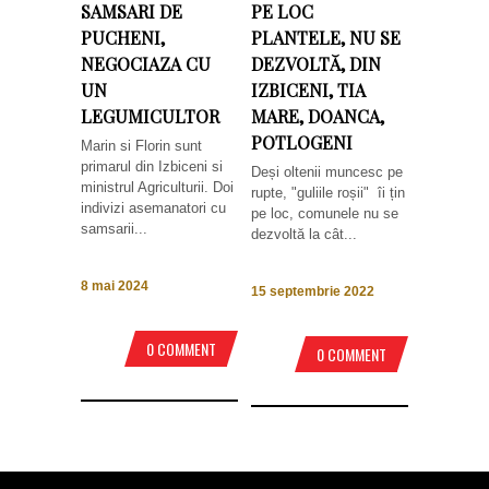
SAMSARI DE
PE LOC
PUCHENI,
PLANTELE, NU SE
NEGOCIAZA CU
DEZVOLTĂ, DIN
UN
IZBICENI, TIA
LEGUMICULTOR
MARE, DOANCA,
POTLOGENI
Marin si Florin sunt
primarul din Izbiceni si
Deși oltenii muncesc pe
ministrul Agriculturii. Doi
rupte, "guliile roșii" îi țin
indivizi asemanatori cu
pe loc, comunele nu se
samsarii...
dezvoltă la cât...
8 mai 2024
15 septembrie 2022
0 COMMENT
0 COMMENT