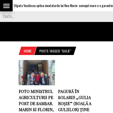
Olguta Vasilescu aplica invataturile lui Nea Marin: somajul mare e o garantie pe
HOME
POSTS TAGGED "GULIE"
FOTO MINISTRUL
PAGUBĂ ÎN
AGRICULTURII PE
SOLARII! „GULIA
POST DE SAMSAR.
ROȘIE” (BOALĂ A
MARIN SI FLORIN,
GULIILOR) ȚINE