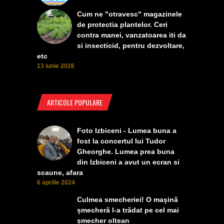
Cum ne "otravesc" magazinele
de protectia plantelor. Ceri
contra manei, vanzatoarea iti da
si insecticid, pentru dezvoltare,
etc
13 iunie 2026
ARTICOLE POPULARE
Foto Izbiceni - Lumea buna a
fost la concertul lui Tudor
Gheorghe. Lumea prea buna
din Izbiceni a avut un ecran si
scaune, afara
6 aprilie 2024
Culmea smecheriei! O mașină
șmecheră l-a trădat pe cel mai
șmecher oltean