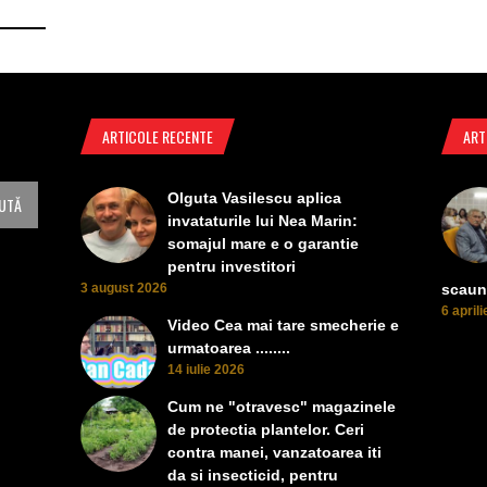
ARTICOLE RECENTE
ART
Olguta Vasilescu aplica
invataturile lui Nea Marin:
somajul mare e o garantie
pentru investitori
3 august 2026
scaun
6 april
Video Cea mai tare smecherie e
urmatoarea ........
14 iulie 2026
Cum ne "otravesc" magazinele
de protectia plantelor. Ceri
contra manei, vanzatoarea iti
da si insecticid, pentru