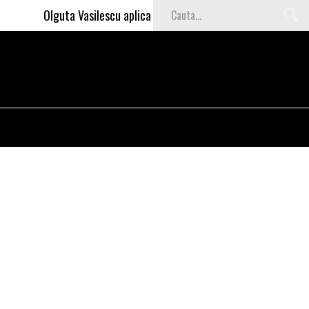
Olguta Vasilescu aplica invataturile lui Nea Marin: somajul m