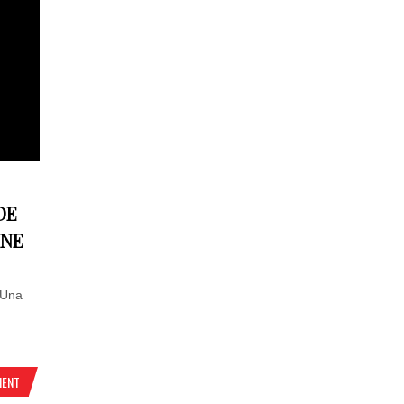
DE
INE
 Una
MENT