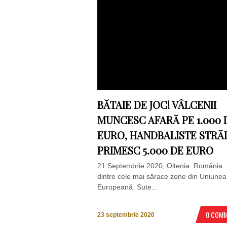
BĂTAIE DE JOC! VÂLCENII
MUNCESC AFARĂ PE 1.000 
EURO, HANDBALISTE STRĂ
PRIMESC 5.000 DE EURO
21 Septembrie 2020, Oltenia. România.
dintre cele mai sărace zone din Uniunea
Europeană. Sute...
0 COM
23 septembrie 2020