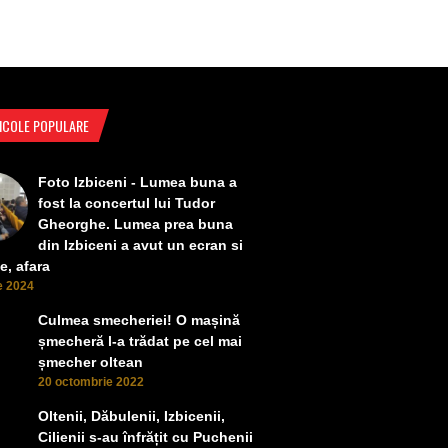
ICOLE POPULARE
Foto Izbiceni - Lumea buna a
fost la concertul lui Tudor
Gheorghe. Lumea prea buna
din Izbiceni a avut un ecran si
e, afara
ie 2024
Culmea smecheriei! O mașină
șmecheră l-a trădat pe cel mai
șmecher oltean
20 octombrie 2022
Oltenii, Dăbulenii, Izbicenii,
Cilienii s-au înfrățit cu Puchenii