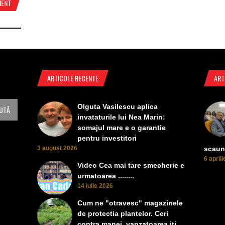
MENT
ARTICOLE RECENTE
ART
Olguta Vasilescu aplica
invataturile lui Nea Marin:
somajul mare e o garantie
pentru investitori
3 august 2026
scaun
6 april
Video Cea mai tare smecherie e
urmatoarea ........
14 iulie 2026
Cum ne "otravesc" magazinele
de protectia plantelor. Ceri
contra manei, vanzatoarea iti