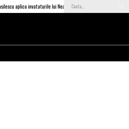
scu aplica invataturile lui Nea Marin: somajul mare e o garantie pe