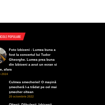
ICOLE POPULARE
Foto Izbiceni - Lumea buna a
fost la concertul lui Tudor
Gheorghe. Lumea prea buna
din Izbiceni a avut un ecran si
e, afara
ie 2024
Culmea smecheriei! O mașină
șmecheră l-a trădat pe cel mai
șmecher oltean
20 octombrie 2022
Oltenii, Dăbulenii, Izbicenii,