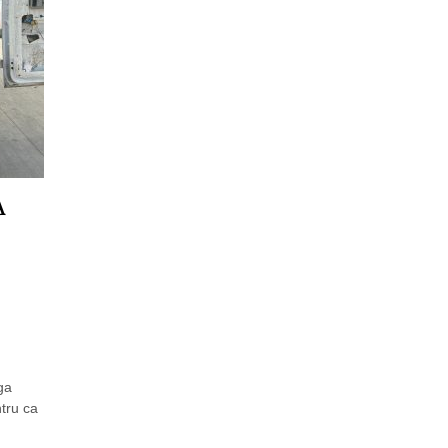
A
ga
ntru ca