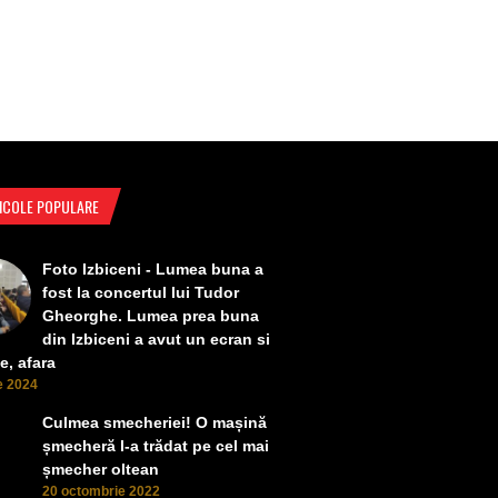
ICOLE POPULARE
Foto Izbiceni - Lumea buna a
fost la concertul lui Tudor
Gheorghe. Lumea prea buna
din Izbiceni a avut un ecran si
e, afara
ie 2024
Culmea smecheriei! O mașină
șmecheră l-a trădat pe cel mai
șmecher oltean
20 octombrie 2022