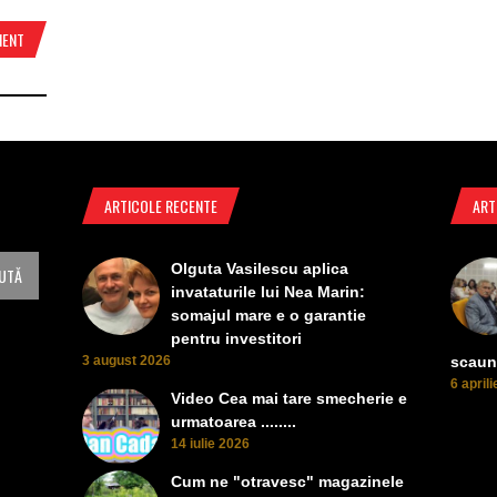
MENT
ARTICOLE RECENTE
ART
Olguta Vasilescu aplica
invataturile lui Nea Marin:
somajul mare e o garantie
pentru investitori
3 august 2026
scaun
6 april
Video Cea mai tare smecherie e
urmatoarea ........
14 iulie 2026
Cum ne "otravesc" magazinele