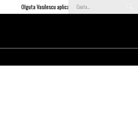
Olguta Vasilescu aplica invataturile lui Nea Marin: somajul m