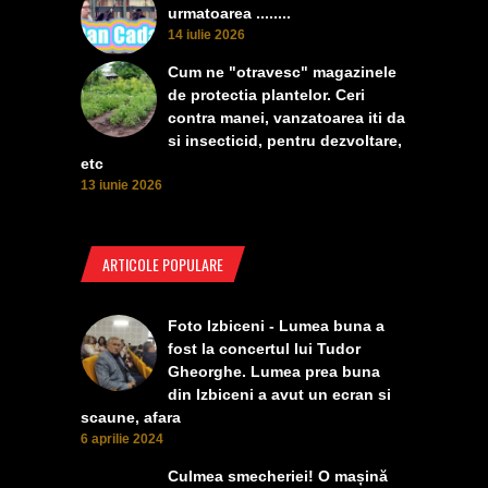
urmatoarea ........
14 iulie 2026
Cum ne "otravesc" magazinele
de protectia plantelor. Ceri
contra manei, vanzatoarea iti da
si insecticid, pentru dezvoltare,
etc
13 iunie 2026
ARTICOLE POPULARE
Foto Izbiceni - Lumea buna a
fost la concertul lui Tudor
Gheorghe. Lumea prea buna
din Izbiceni a avut un ecran si
scaune, afara
6 aprilie 2024
Culmea smecheriei! O mașină