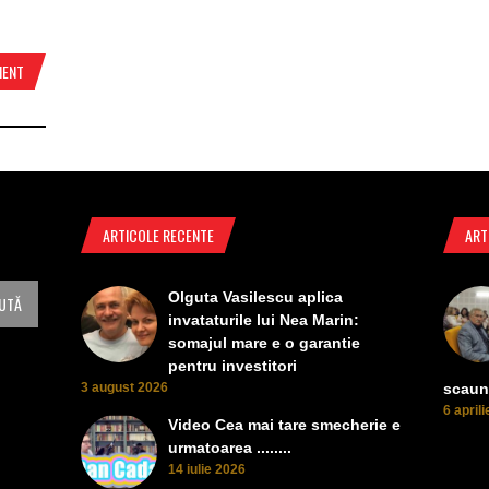
MENT
ARTICOLE RECENTE
ART
Olguta Vasilescu aplica
invataturile lui Nea Marin:
somajul mare e o garantie
pentru investitori
3 august 2026
scaun
6 april
Video Cea mai tare smecherie e
urmatoarea ........
14 iulie 2026