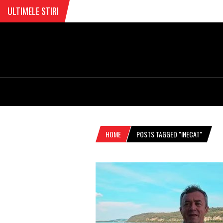
ULTIMELE STIRI
HOME
POSTS TAGGED "INECAT"