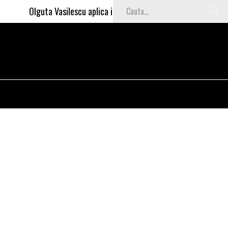
Olguta Vasilescu aplica invataturile lui Nea Marin: somajul mar