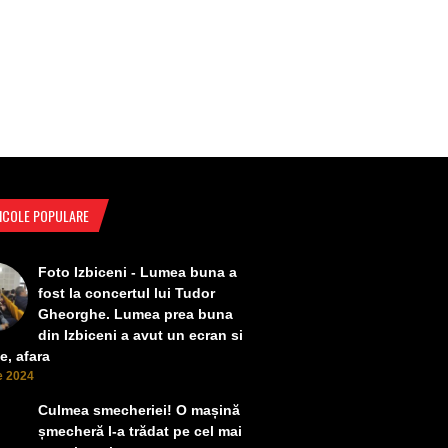
ICOLE POPULARE
Foto Izbiceni - Lumea buna a
fost la concertul lui Tudor
Gheorghe. Lumea prea buna
din Izbiceni a avut un ecran si
e, afara
ie 2024
Culmea smecheriei! O mașină
șmecheră l-a trădat pe cel mai