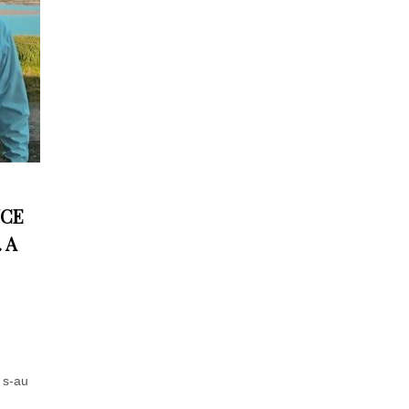
UCE
 A
c s-au