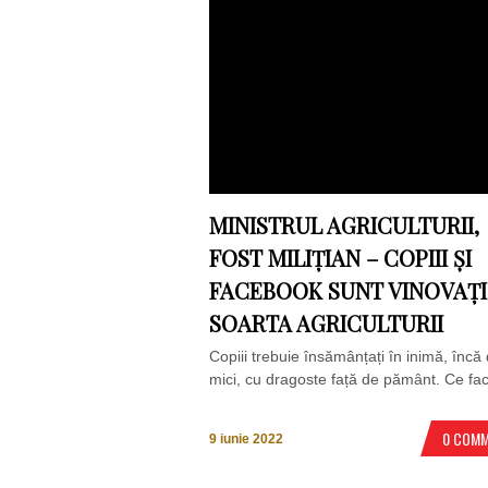
MINISTRUL AGRICULTURII,
FOST MILIȚIAN – COPIII ȘI
FACEBOOK SUNT VINOVAȚI
SOARTA AGRICULTURII
Copiii trebuie însămânțați în inimă, încă
mici, cu dragoste față de pământ. Ce fa
0 COM
9 iunie 2022