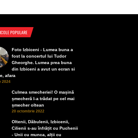
ICOLE POPULARE
Foto Izbiceni - Lumea buna a
fost la concertul lui Tudor
Gheorghe. Lumea prea buna
din Izbiceni a avut un ecran si
e, afara
ie 2024
Culmea smecheriei! O mașină
șmecheră l-a trădat pe cel mai
șmecher oltean
20 octombrie 2022
Oltenii, Dăbulenii, Izbicenii,
Cilienii s-au înfrățit cu Puchenii
- Unii cu munca, alții cu