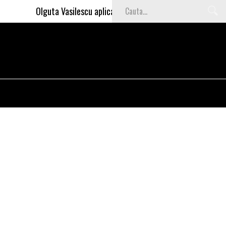
Olguta Vasilescu aplica invataturile lui Nea Marin: somajul 