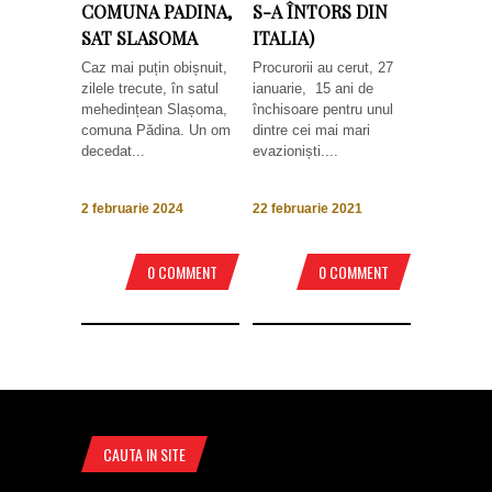
COMUNA PADINA,
S-A ÎNTORS DIN
SAT SLASOMA
ITALIA)
Caz mai puțin obișnuit,
Procurorii au cerut, 27
zilele trecute, în satul
ianuarie, 15 ani de
mehedințean Slașoma,
închisoare pentru unul
comuna Pădina. Un om
dintre cei mai mari
decedat...
evazioniști....
2 februarie 2024
22 februarie 2021
0 COMMENT
0 COMMENT
CAUTA IN SITE