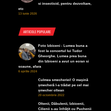
si insecticid, pentru dezvoltare,
etc
13 iunie 2026
ARTICOLE POPULARE
Foto Izbiceni - Lumea buna a
fost la concertul lui Tudor
Gheorghe. Lumea prea buna
din Izbiceni a avut un ecran si
scaune, afara
6 aprilie 2024
Culmea smecheriei! O mașină
șmecheră l-a trădat pe cel mai
șmecher oltean
20 octombrie 2022
Oltenii, Dăbulenii, Izbicenii,
Cilienii s-au înfrățit cu Puchenii