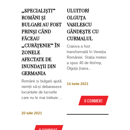
„SPECIALIȘTI”
ULUITOR!
ROMÂNI ȘI
OLGUȚA
BULGARI AU FOST
VASILESCU
PRINȘI CÂND
GÂNDEȘTE CU
FĂCEAU
CURMALUL
„CURĂȚENIE” ÎN
Craiova a fost
ZONELE
transformată în Veneția
României. Stația meteo
AFECTATE DE
a spus 40 de litri/mp,
INUNDAȚII DIN
Olguța (nasa...
GERMANIA
Românii și bulgarii ajută
14 iunie 2021
nemții să-și debaraseze
locuințele de lucrurile
care nu le mai trebuie:...
0 COMMENT
20 iulie 2021
0 COMMENT