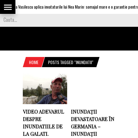
Olguta Vasilescu aplica invataturile lui Nea Marin: somajul mare e o garantie pentru in
HOME
POSTS TAGGED "INUNDATII"
VIDEO ADEVARUL
INUNDAȚII
DESPRE
DEVASTATOARE ÎN
INUNDATIILE DE
GERMANIA –
LA GALATI.
INUNDAȚII