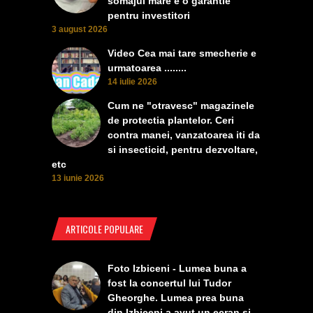
somajul mare e o garantie
pentru investitori
3 august 2026
Video Cea mai tare smecherie e
urmatoarea ........
14 iulie 2026
Cum ne "otravesc" magazinele
de protectia plantelor. Ceri
contra manei, vanzatoarea iti da
si insecticid, pentru dezvoltare,
etc
13 iunie 2026
ARTICOLE POPULARE
Foto Izbiceni - Lumea buna a
fost la concertul lui Tudor
Gheorghe. Lumea prea buna
din Izbiceni a avut un ecran si