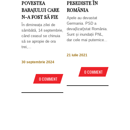
POVESTEA
PESEDISTE ÎN
BARAJULUI CARE
ROMÂNIA
N-A FOST SĂ FIE
Apele au devastat
Germania. PSD a
În dimineața zilei de
deva(lizat)stat România.
sâmbătă, 14 septembrie,
Sunt și inundații PNL,
când ceasul se chinuia
dar cele mai puternice...
să se apropie de ora
trei,...
21 iulie 2021
30 septembrie 2024
0 COMMENT
0 COMMENT