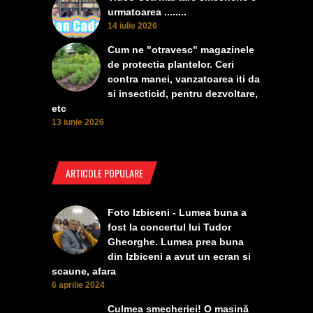
urmatoarea ........
14 iulie 2026
Cum ne "otravesc" magazinele
de protectia plantelor. Ceri
contra manei, vanzatoarea iti da
si insecticid, pentru dezvoltare,
etc
13 iunie 2026
ARTICOLE POPULARE
Foto Izbiceni - Lumea buna a
fost la concertul lui Tudor
Gheorghe. Lumea prea buna
din Izbiceni a avut un ecran si
scaune, afara
6 aprilie 2024
Culmea smecheriei! O mașină