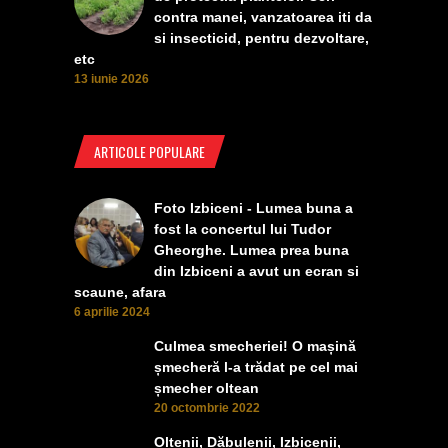
contra manei, vanzatoarea iti da
si insecticid, pentru dezvoltare,
etc
13 iunie 2026
ARTICOLE POPULARE
Foto Izbiceni - Lumea buna a
fost la concertul lui Tudor
Gheorghe. Lumea prea buna
din Izbiceni a avut un ecran si
scaune, afara
6 aprilie 2024
Culmea smecheriei! O mașină
șmecheră l-a trădat pe cel mai
șmecher oltean
20 octombrie 2022
Oltenii, Dăbulenii, Izbicenii,