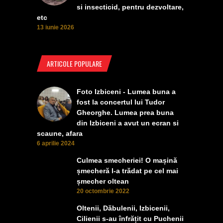
si insecticid, pentru dezvoltare,
etc
13 iunie 2026
ARTICOLE POPULARE
Foto Izbiceni - Lumea buna a
fost la concertul lui Tudor
Gheorghe. Lumea prea buna
din Izbiceni a avut un ecran si
scaune, afara
6 aprilie 2024
Culmea smecheriei! O mașină
șmecheră l-a trădat pe cel mai
șmecher oltean
20 octombrie 2022
Oltenii, Dăbulenii, Izbicenii,
Cilienii s-au înfrățit cu Puchenii