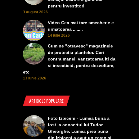
pentru investitori
3 august 2026
Video Cea mai tare smecherie e
urmatoarea ........
14 iulie 2026
Cum ne "otravesc" magazinele
de protectia plantelor. Ceri
contra manei, vanzatoarea iti da
si insecticid, pentru dezvoltare,
etc
13 iunie 2026
ARTICOLE POPULARE
Foto Izbiceni - Lumea buna a
fost la concertul lui Tudor
Gheorghe. Lumea prea buna
din Izbiceni a avut un ecran si