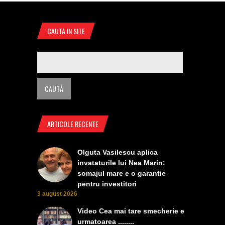
CAUTA IN SITE
ARTICOLE RECENTE
Olguta Vasilescu aplica
invataturile lui Nea Marin:
somajul mare e o garantie
pentru investitori
3 august 2026
Video Cea mai tare smecherie e
urmatoarea ........