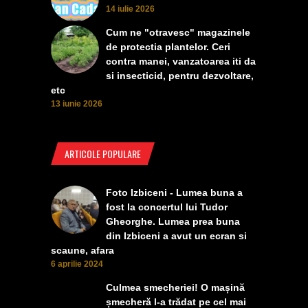
14 iulie 2026
Cum ne "otravesc" magazinele
de protectia plantelor. Ceri
contra manei, vanzatoarea iti da
si insecticid, pentru dezvoltare,
etc
13 iunie 2026
ARTICOLE POPULARE
Foto Izbiceni - Lumea buna a
fost la concertul lui Tudor
Gheorghe. Lumea prea buna
din Izbiceni a avut un ecran si
scaune, afara
6 aprilie 2024
Culmea smecheriei! O mașină
șmecheră l-a trădat pe cel mai