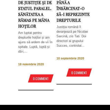
DE JUSTIȚIE ȘI DE
PÂNĂ A
STATUL PARALEL.
ÎNSĂRCINAT-O
SĂNĂTATEA A
SĂ-I REPREZINTE
RĂMAS PE MÂNA
DREPTURILE
HOȚILOR
Justiția română îl
deranjează pe Nicolae
Am luptat pentru
Sarcină, zis Tati. Doi
drepturile hoților și am
directori ai grupului
ajuns să ardem de vii în
Succes, controlat...
spitale. Luptă, luptă și
dă-i,...
10 septembrie 2020
18 noiembrie 2020
0 COMMENT
0 COMMENT