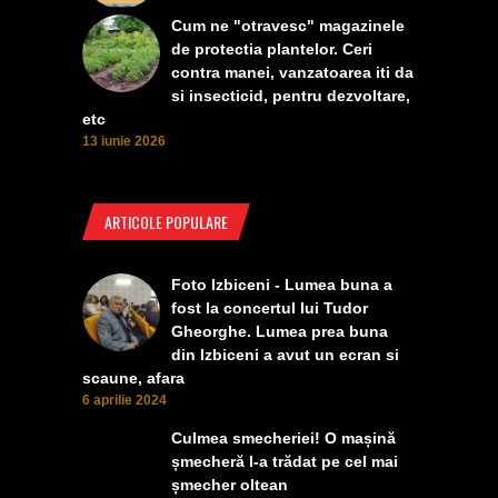
Cum ne "otravesc" magazinele
de protectia plantelor. Ceri
contra manei, vanzatoarea iti da
si insecticid, pentru dezvoltare,
etc
13 iunie 2026
ARTICOLE POPULARE
Foto Izbiceni - Lumea buna a
fost la concertul lui Tudor
Gheorghe. Lumea prea buna
din Izbiceni a avut un ecran si
scaune, afara
6 aprilie 2024
Culmea smecheriei! O mașină
șmecheră l-a trădat pe cel mai
șmecher oltean