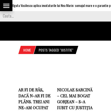
Olguta Vasilescu aplica invataturile lui Nea Marin: somajul mare e o garantie pen
HOME
POSTS TAGGED "JUSTITIE"
AR FI DE RÂS,
NICOLAE SARCINĂ
DACĂ N-AR FI DE
– CEL MAI BOGAT
PLÂNS. TREI ANI
GORJEAN – S-A
NE-AM OCUPAT
IUBIT CU JUSTIȚIA