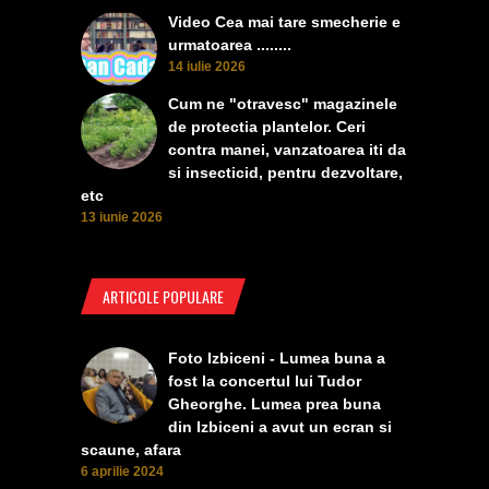
Video Cea mai tare smecherie e
urmatoarea ........
14 iulie 2026
Cum ne "otravesc" magazinele
de protectia plantelor. Ceri
contra manei, vanzatoarea iti da
si insecticid, pentru dezvoltare,
etc
13 iunie 2026
ARTICOLE POPULARE
Foto Izbiceni - Lumea buna a
fost la concertul lui Tudor
Gheorghe. Lumea prea buna
din Izbiceni a avut un ecran si
scaune, afara
6 aprilie 2024