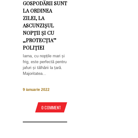
GOSPODĂRII SUNT
LA ORDINEA
ZILEI, LA
ASCUNZIȘUL
NOPȚII ȘI CU
„PROTECȚIA”
POLIȚIEI
Iarna, cu nopțile mari și
frig, este perfectă pentru
jafuri și tâlhării la țară.
Majoritatea...
9 ianuarie 2022
0 COMMENT