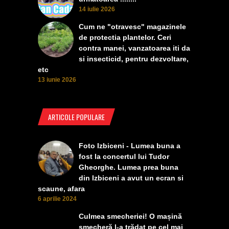
14 iulie 2026
Cum ne "otravesc" magazinele
de protectia plantelor. Ceri
contra manei, vanzatoarea iti da
si insecticid, pentru dezvoltare,
etc
13 iunie 2026
ARTICOLE POPULARE
Foto Izbiceni - Lumea buna a
fost la concertul lui Tudor
Gheorghe. Lumea prea buna
din Izbiceni a avut un ecran si
scaune, afara
6 aprilie 2024
Culmea smecheriei! O mașină
șmecheră l-a trădat pe cel mai