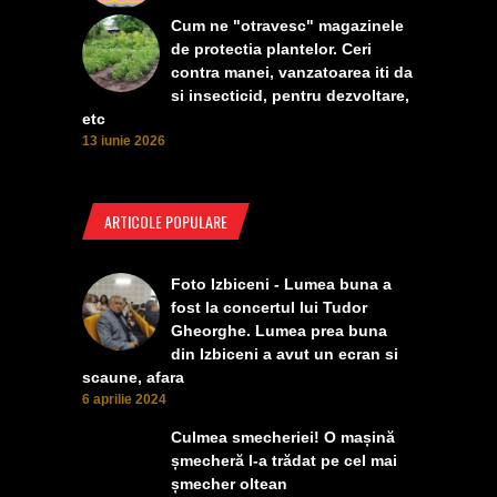
Cum ne "otravesc" magazinele
de protectia plantelor. Ceri
contra manei, vanzatoarea iti da
si insecticid, pentru dezvoltare,
etc
13 iunie 2026
ARTICOLE POPULARE
Foto Izbiceni - Lumea buna a
fost la concertul lui Tudor
Gheorghe. Lumea prea buna
din Izbiceni a avut un ecran si
scaune, afara
6 aprilie 2024
Culmea smecheriei! O mașină
șmecheră l-a trădat pe cel mai
șmecher oltean