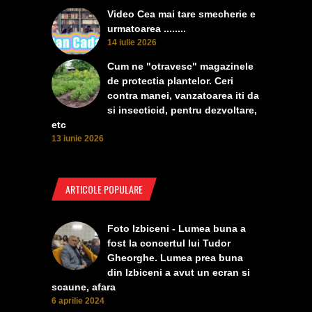
Video Cea mai tare smecherie e
urmatoarea ........
14 iulie 2026
Cum ne "otravesc" magazinele
de protectia plantelor. Ceri
contra manei, vanzatoarea iti da
si insecticid, pentru dezvoltare,
etc
13 iunie 2026
ARTICOLE POPULARE
Foto Izbiceni - Lumea buna a
fost la concertul lui Tudor
Gheorghe. Lumea prea buna
din Izbiceni a avut un ecran si
scaune, afara
6 aprilie 2024