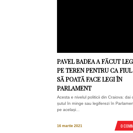
PAVEL BADEA A FĂCUT LE
PE TEREN PENTRU CA FIUL
SĂ POATĂ FACE LEGI ÎN
PARLAMENT
Acesta e nivelul politicii din Craiova: dai 
șutul în minge sau legiferezi în Parlamen
pe același...
0 COM
16 martie 2021