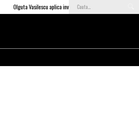
Olguta Vasilescu aplica invataturile lui Nea Marin: somajul mare