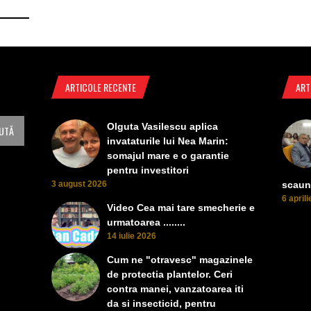
ARTICOLE RECENTE
ART
Olguta Vasilescu aplica
invataturile lui Nea Marin:
somajul mare e o garantie
pentru investitori
3 august 2026
scaun
6 april
Video Cea mai tare smecherie e
urmatoarea ........
14 iulie 2026
Cum ne "otravesc" magazinele
de protectia plantelor. Ceri
contra manei, vanzatoarea iti
da si insecticid, pentru