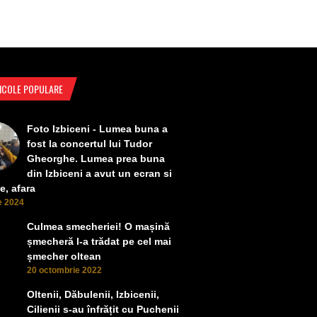
ICOLE POPULARE
Foto Izbiceni - Lumea buna a
fost la concertul lui Tudor
Gheorghe. Lumea prea buna
din Izbiceni a avut un ecran si
e, afara
ie 2024
Culmea smecheriei! O mașină
șmecheră l-a trădat pe cel mai
șmecher oltean
20 octombrie 2022
Oltenii, Dăbulenii, Izbicenii,
Cilienii s-au înfrățit cu Puchenii