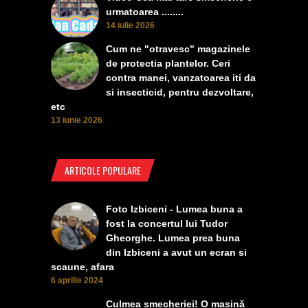
urmatoarea ........
14 iulie 2026
Cum ne "otravesc" magazinele
de protectia plantelor. Ceri
contra manei, vanzatoarea iti da
si insecticid, pentru dezvoltare,
etc
13 iunie 2026
ARTICOLE POPULARE
Foto Izbiceni - Lumea buna a
fost la concertul lui Tudor
Gheorghe. Lumea prea buna
din Izbiceni a avut un ecran si
scaune, afara
6 aprilie 2024
Culmea smecheriei! O mașină