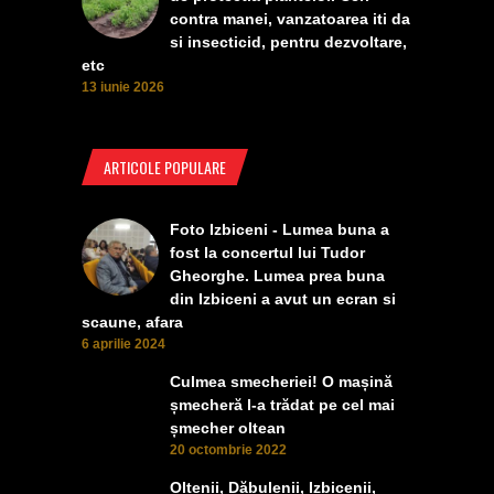
contra manei, vanzatoarea iti da
si insecticid, pentru dezvoltare,
etc
13 iunie 2026
ARTICOLE POPULARE
Foto Izbiceni - Lumea buna a
fost la concertul lui Tudor
Gheorghe. Lumea prea buna
din Izbiceni a avut un ecran si
scaune, afara
6 aprilie 2024
Culmea smecheriei! O mașină
șmecheră l-a trădat pe cel mai
șmecher oltean
20 octombrie 2022
Oltenii, Dăbulenii, Izbicenii,