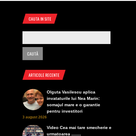
CAUTA IN SITE
ARTICOLE RECENTE
Olguta Vasilescu aplica
invataturile lui Nea Marin:
somajul mare e o garantie
pentru investitori
3 august 2026
Video Cea mai tare smecherie e
urmatoarea ........