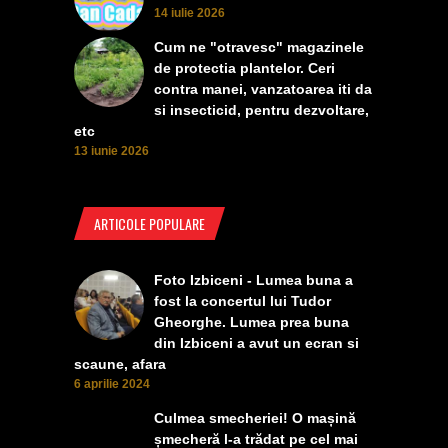
14 iulie 2026
Cum ne "otravesc" magazinele
de protectia plantelor. Ceri
contra manei, vanzatoarea iti da
si insecticid, pentru dezvoltare,
etc
13 iunie 2026
ARTICOLE POPULARE
Foto Izbiceni - Lumea buna a
fost la concertul lui Tudor
Gheorghe. Lumea prea buna
din Izbiceni a avut un ecran si
scaune, afara
6 aprilie 2024
Culmea smecheriei! O mașină
șmecheră l-a trădat pe cel mai