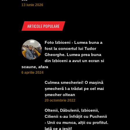
13 iunie 2026
ARTICOLE POPULARE
Foto Izbiceni - Lumea buna a
fost la concertul lui Tudor
Gheorghe. Lumea prea buna
din Izbiceni a avut un ecran si
scaune, afara
6 aprilie 2024
Culmea smecheriei! O mașină
șmecheră l-a trădat pe cel mai
șmecher oltean
20 octombrie 2022
Oltenii, Dăbulenii, Izbicenii,
Cilienii s-au înfrățit cu Puchenii
- Unii cu munca, alții cu profitul.
Iată ce a ieșit!