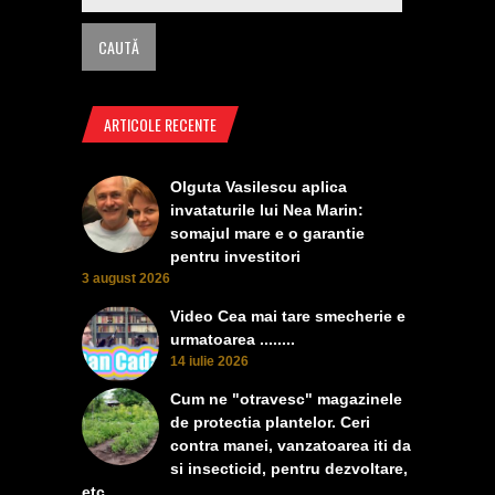
ARTICOLE RECENTE
Olguta Vasilescu aplica
invataturile lui Nea Marin:
somajul mare e o garantie
pentru investitori
3 august 2026
Video Cea mai tare smecherie e
urmatoarea ........
14 iulie 2026
Cum ne "otravesc" magazinele
de protectia plantelor. Ceri
contra manei, vanzatoarea iti da
si insecticid, pentru dezvoltare,
etc