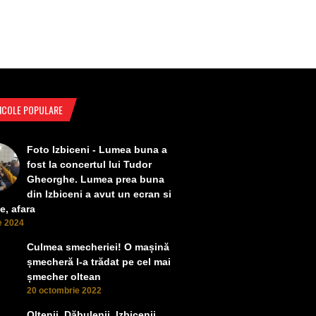
ICOLE POPULARE
Foto Izbiceni - Lumea buna a
fost la concertul lui Tudor
Gheorghe. Lumea prea buna
din Izbiceni a avut un ecran si
e, afara
ie 2024
Culmea smecheriei! O mașină
șmecheră l-a trădat pe cel mai
șmecher oltean
20 octombrie 2022
Oltenii, Dăbulenii, Izbicenii,