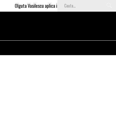
Olguta Vasilescu aplica invataturile lui Nea Marin: somajul mar