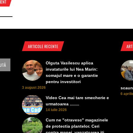
MENT
ARTICOLE RECENTE
ART
Olguta Vasilescu aplica
invataturile lui Nea Marin:
somajul mare e o garantie
pentru investitori
3 august 2026
scaun
6 april
Video Cea mai tare smecherie e
urmatoarea ........
14 iulie 2026
Cum ne "otravesc" magazinele
de protectia plantelor. Ceri
contra manei, vanzatoarea iti