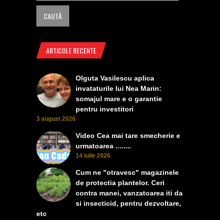
ARTICOLE RECENTE
Olguta Vasilescu aplica
invataturile lui Nea Marin:
somajul mare e o garantie
pentru investitori
3 august 2026
Video Cea mai tare smecherie e
urmatoarea ........
14 iulie 2026
Cum ne "otravesc" magazinele
de protectia plantelor. Ceri
contra manei, vanzatoarea iti da
si insecticid, pentru dezvoltare,
etc