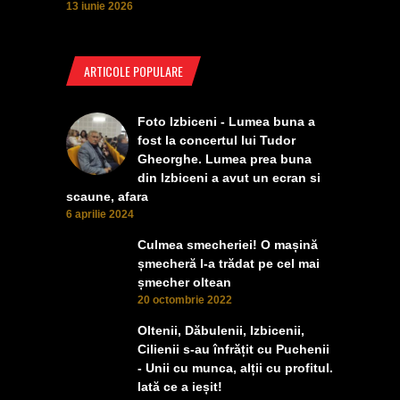
13 iunie 2026
ARTICOLE POPULARE
Foto Izbiceni - Lumea buna a
fost la concertul lui Tudor
Gheorghe. Lumea prea buna
din Izbiceni a avut un ecran si
scaune, afara
6 aprilie 2024
Culmea smecheriei! O mașină
șmecheră l-a trădat pe cel mai
șmecher oltean
20 octombrie 2022
Oltenii, Dăbulenii, Izbicenii,
Cilienii s-au înfrățit cu Puchenii
- Unii cu munca, alții cu profitul.
Iată ce a ieșit!