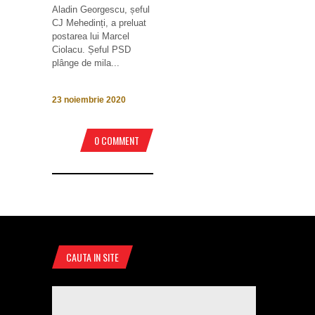
Aladin Georgescu, șeful
CJ Mehedinți, a preluat
postarea lui Marcel
Ciolacu. Șeful PSD
plânge de mila...
23 noiembrie 2020
0 COMMENT
CAUTA IN SITE