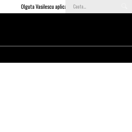
Olguta Vasilescu aplica invataturile lui Nea Marin: somajul 