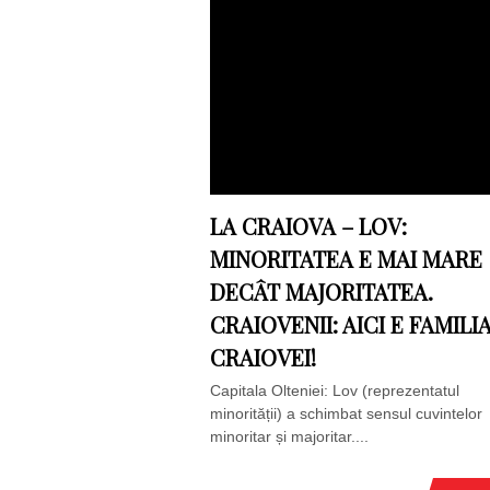
LA CRAIOVA – LOV:
MINORITATEA E MAI MARE
DECÂT MAJORITATEA.
CRAIOVENII: AICI E FAMILI
CRAIOVEI!
Capitala Olteniei: Lov (reprezentatul
minorității) a schimbat sensul cuvintelor
minoritar și majoritar....