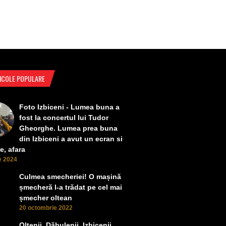
ICOLE POPULARE
Foto Izbiceni - Lumea buna a
fost la concertul lui Tudor
Gheorghe. Lumea prea buna
din Izbiceni a avut un ecran si
e, afara
ie 2024
Culmea smecheriei! O mașină
șmecheră l-a trădat pe cel mai
șmecher oltean
20 octombrie 2022
Oltenii, Dăbulenii, Izbicenii,