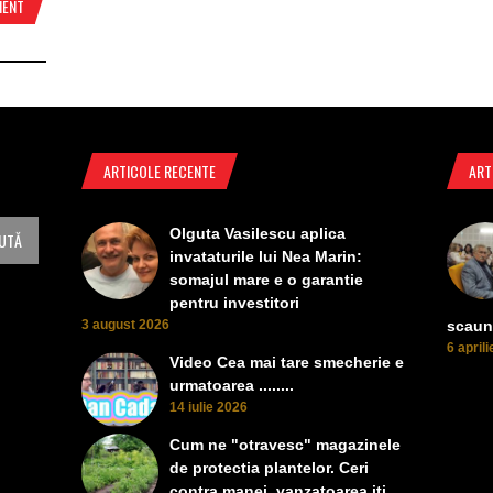
MENT
ARTICOLE RECENTE
ART
Olguta Vasilescu aplica
invataturile lui Nea Marin:
somajul mare e o garantie
pentru investitori
3 august 2026
scaun
6 april
Video Cea mai tare smecherie e
urmatoarea ........
14 iulie 2026
Cum ne "otravesc" magazinele
de protectia plantelor. Ceri
contra manei, vanzatoarea iti