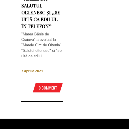
SALUTUL
OLTENESC ȘI „SE
UITĂ CA EDILUL
ÎN TELEFON”
"Marea Bănie de
Craiova" a evoluat la
"Marele Circ de Oltenia".
"Salutul oltenesc" și "se
uită ca edilul...
7 aprilie 2021
0 COMMENT