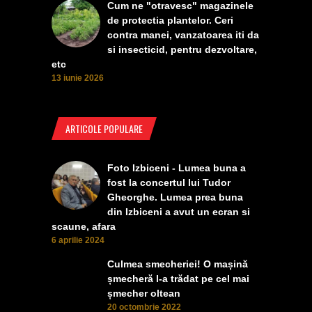
Cum ne "otravesc" magazinele
de protectia plantelor. Ceri
contra manei, vanzatoarea iti da
si insecticid, pentru dezvoltare,
etc
13 iunie 2026
ARTICOLE POPULARE
Foto Izbiceni - Lumea buna a
fost la concertul lui Tudor
Gheorghe. Lumea prea buna
din Izbiceni a avut un ecran si
scaune, afara
6 aprilie 2024
Culmea smecheriei! O mașină
șmecheră l-a trădat pe cel mai
șmecher oltean
20 octombrie 2022