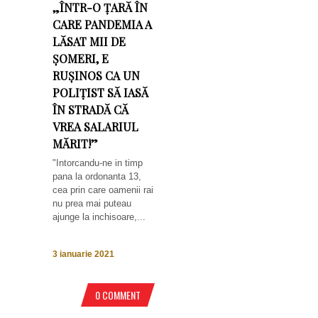
„ÎNTR-O ȚARĂ ÎN
CARE PANDEMIA A
LĂSAT MII DE
ȘOMERI, E
RUȘINOS CA UN
POLIȚIST SĂ IASĂ
ÎN STRADĂ CĂ
VREA SALARIUL
MĂRIT!”
"Intorcandu-ne in timp
pana la ordonanta 13,
cea prin care oamenii rai
nu prea mai puteau
ajunge la inchisoare,...
3 ianuarie 2021
0 COMMENT