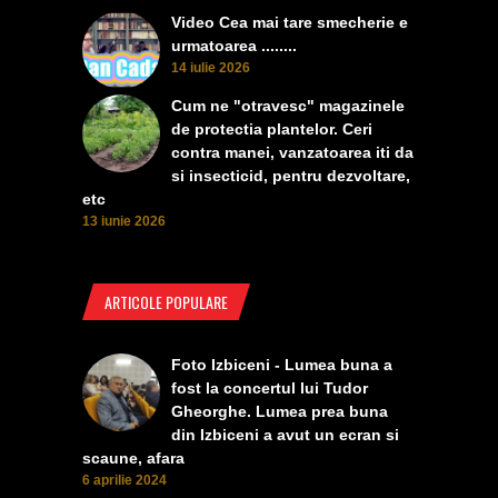
Video Cea mai tare smecherie e
urmatoarea ........
14 iulie 2026
Cum ne "otravesc" magazinele
de protectia plantelor. Ceri
contra manei, vanzatoarea iti da
si insecticid, pentru dezvoltare,
etc
13 iunie 2026
ARTICOLE POPULARE
Foto Izbiceni - Lumea buna a
fost la concertul lui Tudor
Gheorghe. Lumea prea buna
din Izbiceni a avut un ecran si
scaune, afara
6 aprilie 2024