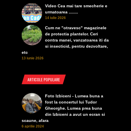
Video Cea mai tare smecherie e
urmatoarea ........
14 iulie 2026
Cum ne "otravesc" magazinele
de protectia plantelor. Ceri
contra manei, vanzatoarea iti da
si insecticid, pentru dezvoltare,
etc
13 iunie 2026
ARTICOLE POPULARE
Foto Izbiceni - Lumea buna a
fost la concertul lui Tudor
Gheorghe. Lumea prea buna
din Izbiceni a avut un ecran si
scaune, afara
6 aprilie 2024