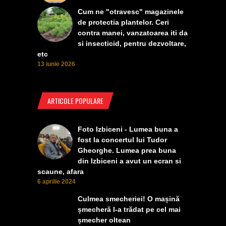
Cum ne "otravesc" magazinele
de protectia plantelor. Ceri
contra manei, vanzatoarea iti da
si insecticid, pentru dezvoltare,
etc
13 iunie 2026
ARTICOLE POPULARE
Foto Izbiceni - Lumea buna a
fost la concertul lui Tudor
Gheorghe. Lumea prea buna
din Izbiceni a avut un ecran si
scaune, afara
6 aprilie 2024
Culmea smecheriei! O mașină
șmecheră l-a trădat pe cel mai
șmecher oltean