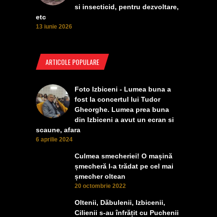
si insecticid, pentru dezvoltare,
etc
13 iunie 2026
ARTICOLE POPULARE
Foto Izbiceni - Lumea buna a
fost la concertul lui Tudor
Gheorghe. Lumea prea buna
din Izbiceni a avut un ecran si
scaune, afara
6 aprilie 2024
Culmea smecheriei! O mașină
șmecheră l-a trădat pe cel mai
șmecher oltean
20 octombrie 2022
Oltenii, Dăbulenii, Izbicenii,
Cilienii s-au înfrățit cu Puchenii