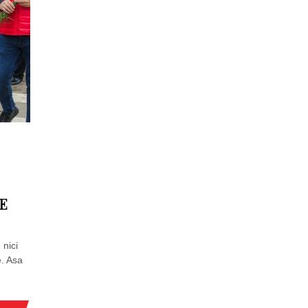
TE
 nici
e. Asa