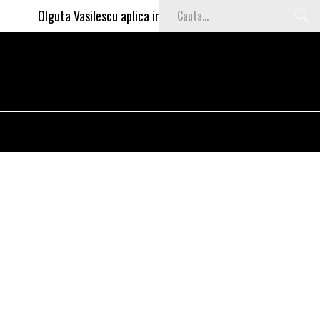
Olguta Vasilescu aplica invataturile lui Nea Marin: somajul mar