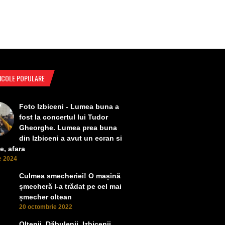
ICOLE POPULARE
Foto Izbiceni - Lumea buna a
fost la concertul lui Tudor
Gheorghe. Lumea prea buna
din Izbiceni a avut un ecran si
e, afara
ie 2024
Culmea smecheriei! O mașină
șmecheră l-a trădat pe cel mai
șmecher oltean
20 octombrie 2022
Oltenii, Dăbulenii, Izbicenii,