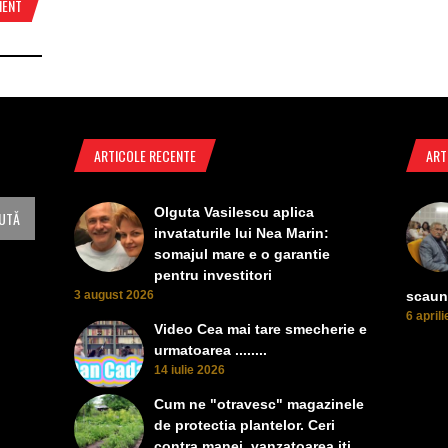
MENT
ARTICOLE RECENTE
ART
Olguta Vasilescu aplica
invataturile lui Nea Marin:
somajul mare e o garantie
pentru investitori
3 august 2026
scaun
6 april
Video Cea mai tare smecherie e
urmatoarea ........
14 iulie 2026
Cum ne "otravesc" magazinele
de protectia plantelor. Ceri
contra manei, vanzatoarea iti