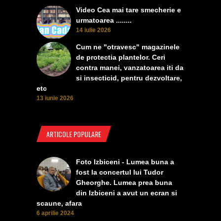
Video Cea mai tare smecherie e
urmatoarea ........
14 iulie 2026
Cum ne "otravesc" magazinele
de protectia plantelor. Ceri
contra manei, vanzatoarea iti da
si insecticid, pentru dezvoltare,
etc
13 iunie 2026
ARTICOLE POPULARE
Foto Izbiceni - Lumea buna a
fost la concertul lui Tudor
Gheorghe. Lumea prea buna
din Izbiceni a avut un ecran si
scaune, afara
6 aprilie 2024