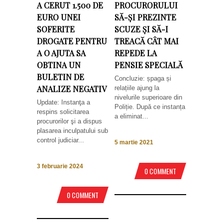
A CERUT 1.500 DE
PROCURORULUI
EURO UNEI
SĂ-ȘI PREZINTE
SOFERITE
SCUZE ȘI SĂ-I
DROGATE PENTRU
TREACĂ CÂT MAI
A O AJUTA SA
REPEDE LA
OBTINA UN
PENSIE SPECIALĂ
BULETIN DE
Concluzie: șpaga și
ANALIZE NEGATIV
relațiile ajung la
nivelurile superioare din
Update: Instanţa a
Poliție. După ce instanța
respins solicitarea
a eliminat...
procurorilor şi a dispus
plasarea inculpatului sub
control judiciar...
5 martie 2021
3 februarie 2024
0 COMMENT
0 COMMENT