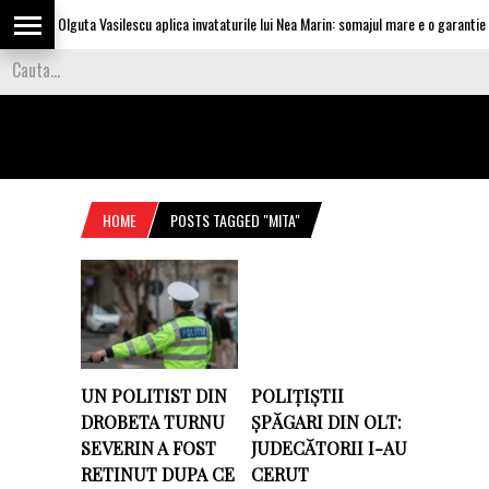
Olguta Vasilescu aplica invataturile lui Nea Marin: somajul mare e o garantie pe
HOME
POSTS TAGGED "MITA"
UN POLITIST DIN
POLIȚIȘTII
DROBETA TURNU
ȘPĂGARI DIN OLT:
SEVERIN A FOST
JUDECĂTORII I-AU
RETINUT DUPA CE
CERUT