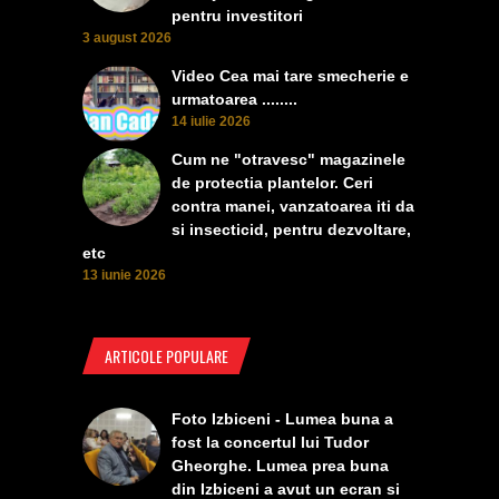
pentru investitori
3 august 2026
Video Cea mai tare smecherie e
urmatoarea ........
14 iulie 2026
Cum ne "otravesc" magazinele
de protectia plantelor. Ceri
contra manei, vanzatoarea iti da
si insecticid, pentru dezvoltare,
etc
13 iunie 2026
ARTICOLE POPULARE
Foto Izbiceni - Lumea buna a
fost la concertul lui Tudor
Gheorghe. Lumea prea buna
din Izbiceni a avut un ecran si