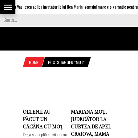
Olguta Vasilescu aplica invataturile lui Nea Marin: somajul mare e o garantie pentru in
HOME
POSTS TAGGED "MOT"
OLTENII AU
MARIANA MOȚ,
FĂCUT UN
JUDECĂTOR LA
CĂCÂNA CU MOȚ
CURTEA DE APEL
CRAIOVA, MAMA
Deși s-au plâns că nu au