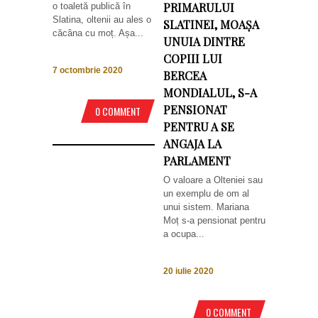
PRIMARULUI
o toaletă publică în
Slatina, oltenii au ales o
SLATINEI, MOAȘA
căcâna cu moț. Așa...
UNUIA DINTRE
COPIII LUI
7 octombrie 2020
BERCEA
MONDIALUL, S-A
PENSIONAT
0 COMMENT
PENTRU A SE
ANGAJA LA
PARLAMENT
O valoare a Olteniei sau
un exemplu de om al
unui sistem. Mariana
Moț s-a pensionat pentru
a ocupa...
20 iulie 2020
0 COMMENT