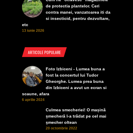
de protectia plantelor. Ceri
contra manei, vanzatoarea iti da
si insecticid, pentru dezvoltare,
etc
13 iunie 2026
ARTICOLE POPULARE
Foto Izbiceni - Lumea buna a
fost la concertul lui Tudor
Gheorghe. Lumea prea buna
din Izbiceni a avut un ecran si
scaune, afara
6 aprilie 2024
Culmea smecheriei! O mașină
șmecheră l-a trădat pe cel mai
șmecher oltean
20 octombrie 2022