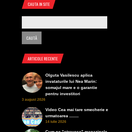
CAUTA IN SITE
ARTICOLE RECENTE
Olguta Vasilescu aplica
invataturile lui Nea Marin:
somajul mare e o garantie
pentru investitori
3 august 2026
Video Cea mai tare smecherie e
urmatoarea ........
14 iulie 2026
Cum ne "otravesc" magazinele