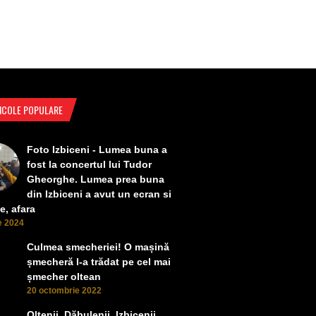
ICOLE POPULARE
Foto Izbiceni - Lumea buna a
fost la concertul lui Tudor
Gheorghe. Lumea prea buna
din Izbiceni a avut un ecran si
e, afara
ie 2024
Culmea smecheriei! O mașină
șmecheră l-a trădat pe cel mai
șmecher oltean
20 octombrie 2022
Oltenii, Dăbulenii, Izbicenii,