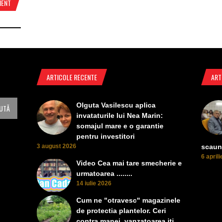
MENT
ARTICOLE RECENTE
ART
Olguta Vasilescu aplica
invataturile lui Nea Marin:
somajul mare e o garantie
pentru investitori
3 august 2026
scaun
6 april
Video Cea mai tare smecherie e
urmatoarea ........
14 iulie 2026
Cum ne "otravesc" magazinele
de protectia plantelor. Ceri
contra manei, vanzatoarea iti