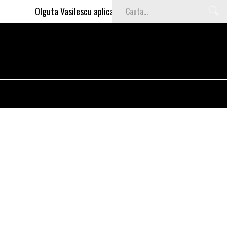
Olguta Vasilescu aplica invataturile lui Nea Marin: somajul 