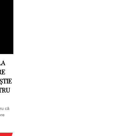
LA
RE
ȘTIE
STRU
ru că
pre