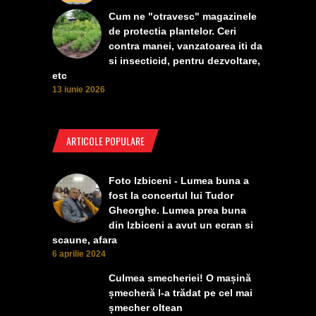
Cum ne "otravesc" magazinele
de protectia plantelor. Ceri
contra manei, vanzatoarea iti da
si insecticid, pentru dezvoltare,
etc
13 iunie 2026
ARTICOLE POPULARE
Foto Izbiceni - Lumea buna a
fost la concertul lui Tudor
Gheorghe. Lumea prea buna
din Izbiceni a avut un ecran si
scaune, afara
6 aprilie 2024
Culmea smecheriei! O mașină
șmecheră l-a trădat pe cel mai
șmecher oltean