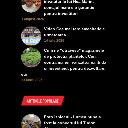
invataturile lui Nea Marin:
somajul mare e o garantie
pentru investitori
3 august 2026
Video Cea mai tare smecherie e
urmatoarea ........
14 iulie 2026
Cum ne "otravesc" magazinele
de protectia plantelor. Ceri
contra manei, vanzatoarea iti da
si insecticid, pentru dezvoltare,
etc
13 iunie 2026
ARTICOLE POPULARE
Foto Izbiceni - Lumea buna a
fost la concertul lui Tudor