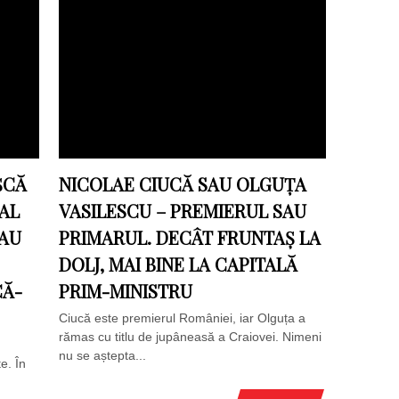
ȘCĂ
NICOLAE CIUCĂ SAU OLGUȚA
AL
VASILESCU – PREMIERUL SAU
DAU
PRIMARUL. DECÂT FRUNTAȘ LA
DOLJ, MAI BINE LA CAPITALĂ
CĂ-
PRIM-MINISTRU
Ciucă este premierul României, iar Olguța a
rămas cu titlu de jupâneasă a Craiovei. Nimeni
nu se aștepta...
e. În