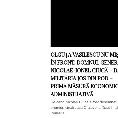
OLGUȚA VASILESCU NU MI
ÎN FRONT. DOMNUL GENER
NICOLAE-IONEL CIUCĂ – 
MILITĂRIA JOS DIN POD –
PRIMA MĂSURĂ ECONOMI
ADMINISTRATIVĂ
De când Nicolae Ciucă a fost desemnat
premier, circăreasa Craiovei a făcut linișt
Primăria...