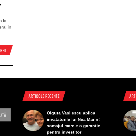
,
s la
eral în
MENT
ARTICOLE RECENTE
ART
Olguta Vasilescu aplica
invataturile lui Nea Marin:
somajul mare e o garantie
pentru investitori