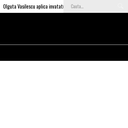
uta Vasilescu aplica invataturile lui Nea Marin: somajul mare e o g