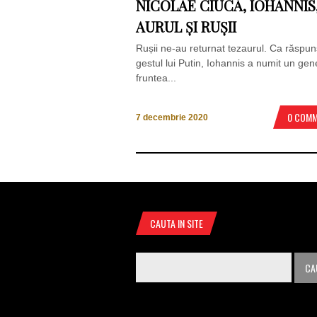
NICOLAE CIUCĂ, IOHANNIS
AURUL ȘI RUȘII
Rușii ne-au returnat tezaurul. Ca răspun
gestul lui Putin, Iohannis a numit un gen
fruntea...
0 COM
7 decembrie 2020
CAUTA IN SITE