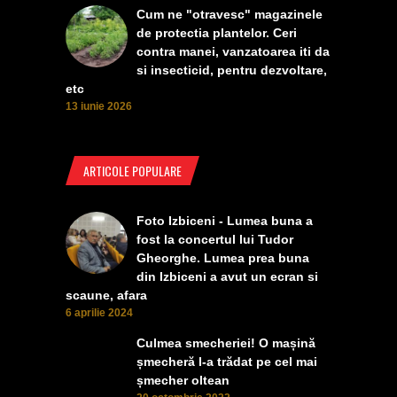
Cum ne "otravesc" magazinele
de protectia plantelor. Ceri
contra manei, vanzatoarea iti da
si insecticid, pentru dezvoltare,
etc
13 iunie 2026
ARTICOLE POPULARE
Foto Izbiceni - Lumea buna a
fost la concertul lui Tudor
Gheorghe. Lumea prea buna
din Izbiceni a avut un ecran si
scaune, afara
6 aprilie 2024
Culmea smecheriei! O mașină
șmecheră l-a trădat pe cel mai
șmecher oltean