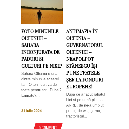
FOTO MINUNILE
ANTIMAFIA ÎN
OLTENIEI –
OLTENIA –
SAHARA
GUVERNATORUL
INCONJURATA DE
OLTENIEI –
PADURI SI
NEAPOLPOT
CULTURI PE NISIP
STĂNESCU ÎȘI
PUNE FRATELE
Sahara Olteniei e una
ȘEF LA FONDURI
dintre minunile acestei
tari. Oltenii cultiva de
EUROPENE!
toate pentru toti. Dubai?
După ce a făcut rahatul
Emirate?...
bici și pe urmă plici la
ANRE, de ne-a umplut
pe toți de wați și mc,
31 iulie 2024
tractoristul...
0 COMMENT