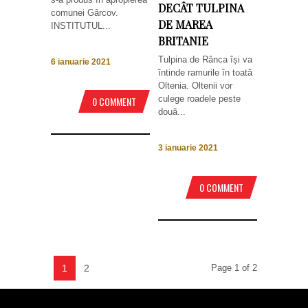
DECÂT TULPINA
comunei Gârcov.
DE MAREA
INSTITUTUL...
BRITANIE
Tulpina de Rânca își va
6 ianuarie 2021
întinde ramurile în toată
Oltenia. Oltenii vor
culege roadele peste
0 COMMENT
două...
3 ianuarie 2021
0 COMMENT
1
2
Page 1 of 2