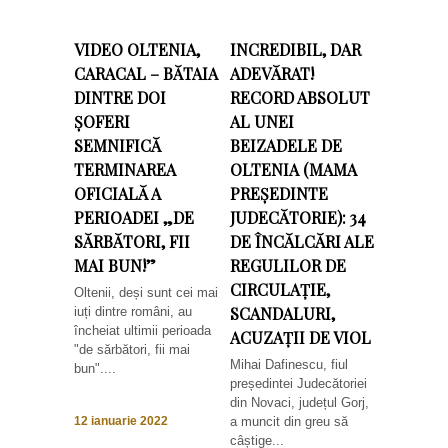
VIDEO OLTENIA,
INCREDIBIL, DAR
CARACAL – BĂTAIA
ADEVĂRAT!
DINTRE DOI
RECORD ABSOLUT
ȘOFERI
AL UNEI
SEMNIFICĂ
BEIZADELE DE
TERMINAREA
OLTENIA (MAMA
OFICIALĂ A
PREȘEDINTE
PERIOADEI „DE
JUDECĂTORIE): 34
SĂRBĂTORI, FII
DE ÎNCĂLCĂRI ALE
MAI BUN!”
REGULILOR DE
CIRCULAȚIE,
Oltenii, deși sunt cei mai
SCANDALURI,
iuți dintre români, au
încheiat ultimii perioada
ACUZAȚII DE VIOL
"de sărbători, fii mai
Mihai Dafinescu, fiul
bun"....
președintei Judecătoriei
din Novaci, județul Gorj,
a muncit din greu să
12 ianuarie 2022
câștige...