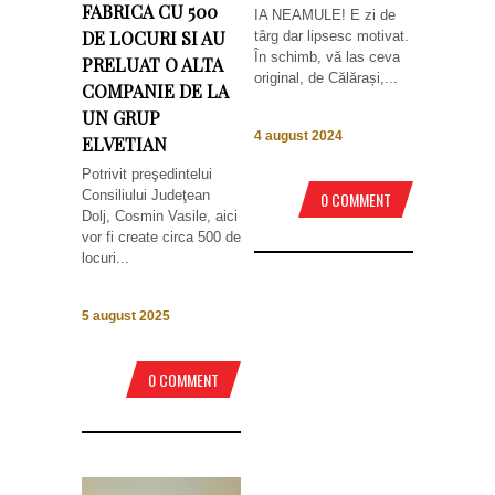
FABRICA CU 500
IA NEAMULE! E zi de
DE LOCURI SI AU
târg dar lipsesc motivat.
În schimb, vă las ceva
PRELUAT O ALTA
original, de Călărași,...
COMPANIE DE LA
UN GRUP
4 august 2024
ELVETIAN
Potrivit preşedintelui
Consiliului Judeţean
0 COMMENT
Dolj, Cosmin Vasile, aici
vor fi create circa 500 de
locuri...
5 august 2025
0 COMMENT