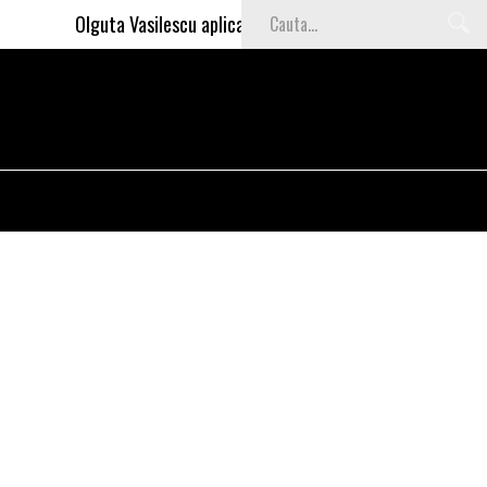
Olguta Vasilescu aplica invataturile lui Nea Marin: somajul 