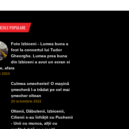
ICOLE POPULARE
Foto Izbiceni - Lumea buna a
fost la concertul lui Tudor
Gheorghe. Lumea prea buna
din Izbiceni a avut un ecran si
e, afara
ie 2024
Culmea smecheriei! O mașină
șmecheră l-a trădat pe cel mai
șmecher oltean
20 octombrie 2022
Oltenii, Dăbulenii, Izbicenii,
Cilienii s-au înfrățit cu Puchenii
- Unii cu munca, alții cu