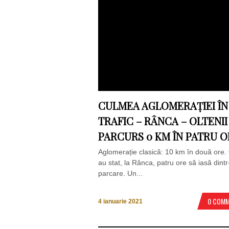
CULMEA AGLOMERAȚIEI ÎN
TRAFIC – RÂNCA – OLTENII
PARCURS 0 KM ÎN PATRU O
Aglomerație clasică: 10 km în două ore. 
au stat, la Rânca, patru ore să iasă dintr
parcare. Un...
0 COM
4 ianuarie 2021