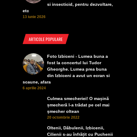
si insecticid, pentru dezvoltare,
etc
13 iunie 2026
ARTICOLE POPULARE
Foto Izbiceni - Lumea buna a
fost la concertul lui Tudor
Gheorghe. Lumea prea buna
din Izbiceni a avut un ecran si
scaune, afara
6 aprilie 2024
Culmea smecheriei! O mașină
șmecheră l-a trădat pe cel mai
șmecher oltean
20 octombrie 2022
Oltenii, Dăbulenii, Izbicenii,
Cilienii s-au înfrățit cu Puchenii