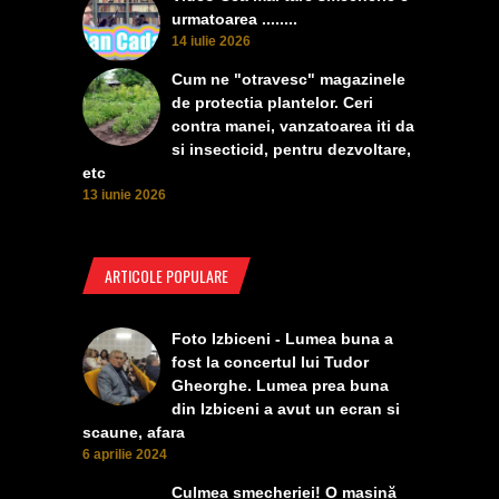
urmatoarea ........
14 iulie 2026
Cum ne "otravesc" magazinele
de protectia plantelor. Ceri
contra manei, vanzatoarea iti da
si insecticid, pentru dezvoltare,
etc
13 iunie 2026
ARTICOLE POPULARE
Foto Izbiceni - Lumea buna a
fost la concertul lui Tudor
Gheorghe. Lumea prea buna
din Izbiceni a avut un ecran si
scaune, afara
6 aprilie 2024
Culmea smecheriei! O mașină