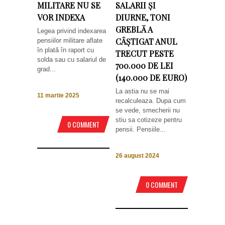
MILITARE NU SE
SALARII ȘI
VOR INDEXA
DIURNE, TONI
GREBLĂ A
Legea privind indexarea
CÂȘTIGAT ANUL
pensiilor militare aflate
în plată în raport cu
TRECUT PESTE
solda sau cu salariul de
700.000 DE LEI
grad...
(140.000 DE EURO)
La astia nu se mai
11 martie 2025
recalculeaza. Dupa cum
se vede, smecherii nu
stiu sa cotizeze pentru
0 COMMENT
pensii. Pensiile...
26 august 2024
0 COMMENT