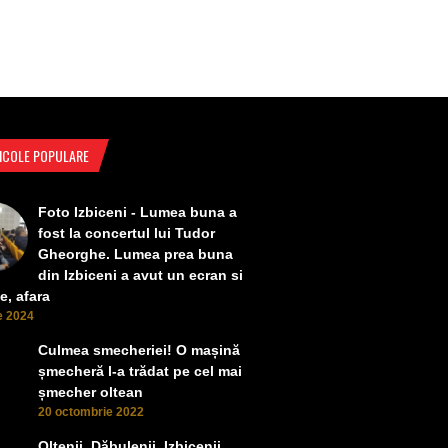
ICOLE POPULARE
Foto Izbiceni - Lumea buna a
fost la concertul lui Tudor
Gheorghe. Lumea prea buna
din Izbiceni a avut un ecran si
e, afara
ie 2024
Culmea smecheriei! O mașină
șmecheră l-a trădat pe cel mai
șmecher oltean
20 octombrie 2022
Oltenii, Dăbulenii, Izbicenii,