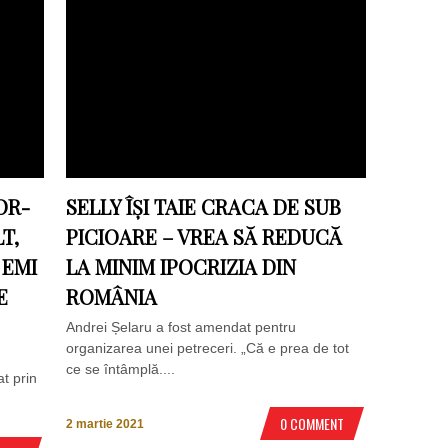
OR-
SELLY ÎȘI TAIE CRACA DE SUB
T,
PICIOARE – VREA SĂ REDUCĂ
 EMI
LA MINIM IPOCRIZIA DIN
E
ROMÂNIA
Andrei Șelaru a fost amendat pentru
organizarea unei petreceri. „Că e prea de tot
ce se întâmplă....
t prin
0 COMMENT
2 martie 2021