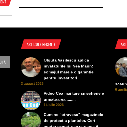
MENT
ARTICOLE RECENTE
ART
Olguta Vasilescu aplica
invataturile lui Nea Marin:
somajul mare e o garantie
pentru investitori
3 august 2026
scaun
6 april
Video Cea mai tare smecherie e
urmatoarea ........
14 iulie 2026
Cum ne "otravesc" magazinele
de protectia plantelor. Ceri
contra manei, vanzatoarea iti