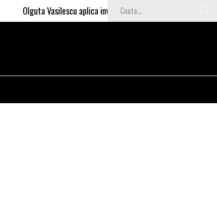
Olguta Vasilescu aplica invataturile lui Nea Marin: somajul mare