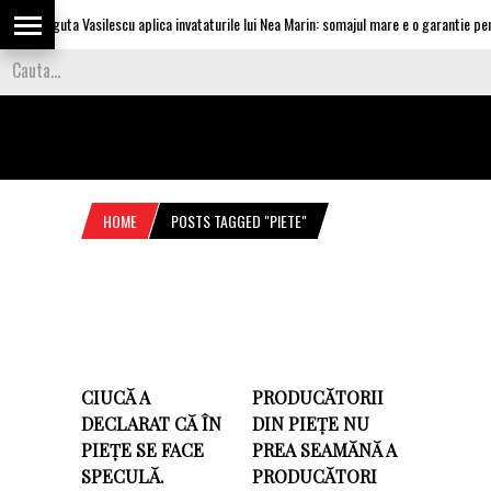
Olguta Vasilescu aplica invataturile lui Nea Marin: somajul mare e o garantie pentr
HOME
POSTS TAGGED "PIETE"
CIUCĂ A
PRODUCĂTORII
DECLARAT CĂ ÎN
DIN PIEȚE NU
PIEȚE SE FACE
PREA SEAMĂNĂ A
SPECULĂ.
PRODUCĂTORI