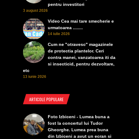
pentru investitori
3 august 2026
Video Cea mai tare smecherie e
urmatoarea ........
14 iulie 2026
Cum ne "otravesc" magazinele
de protectia plantelor. Ceri
contra manei, vanzatoarea iti da
si insecticid, pentru dezvoltare,
etc
13 iunie 2026
ARTICOLE POPULARE
Foto Izbiceni - Lumea buna a
fost la concertul lui Tudor
Gheorghe. Lumea prea buna
din Izbiceni a avut un ecran si