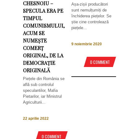
CHESNOIU –
Așa-zișii producători
SPECULA ERA PE
sunt nemulțumiți de
închiderea piețelor. Se
TIMPUL
știe cine controlează
COMUNISMULUI,
piețele...
ACUM SE
NUMEȘTE
9 noiembrie 2020
COMERȚ
ORIGINAL, DE LA
0 COMMENT
DEMOCRAȚIE
ORIGINALĂ
Piețele din România se
află sub controlul
speculantilor, Mafia
Pietarilor, iar Ministrul
Agriculturii...
22 aprilie 2022
0 COMMENT