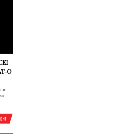
CEI
AT-O
duri
 au
MENT