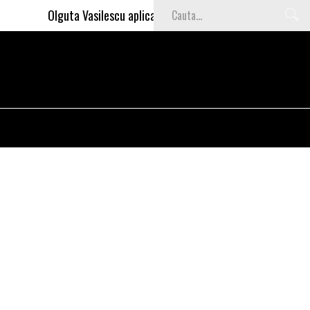
Olguta Vasilescu aplica invataturile lui Nea Marin: somajul 