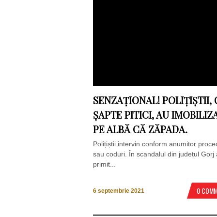
SENZAȚIONAL! POLIȚIȘTII, 
ȘAPTE PITICI, AU IMOBILIZ
PE ALBĂ CĂ ZĂPADA.
Polițiștii intervin conform anumitor proce
sau coduri. În scandalul din județul Gorj
primit...
0 COM
6 septembrie 2021