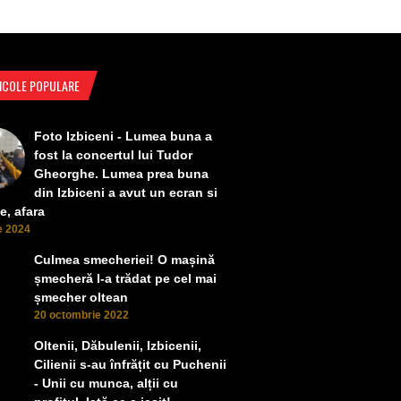
ICOLE POPULARE
Foto Izbiceni - Lumea buna a
fost la concertul lui Tudor
Gheorghe. Lumea prea buna
din Izbiceni a avut un ecran si
e, afara
ie 2024
Culmea smecheriei! O mașină
șmecheră l-a trădat pe cel mai
șmecher oltean
20 octombrie 2022
Oltenii, Dăbulenii, Izbicenii,
Cilienii s-au înfrățit cu Puchenii
- Unii cu munca, alții cu