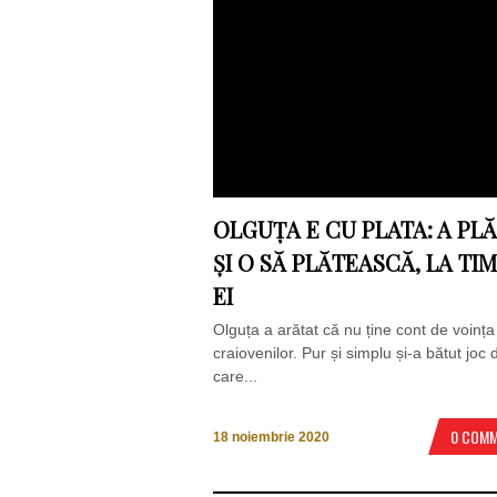
OLGUȚA E CU PLATA: A PLĂ
ȘI O SĂ PLĂTEASCĂ, LA TI
EI
Olguța a arătat că nu ține cont de voința
craiovenilor. Pur și simplu și-a bătut joc 
care...
0 COM
18 noiembrie 2020