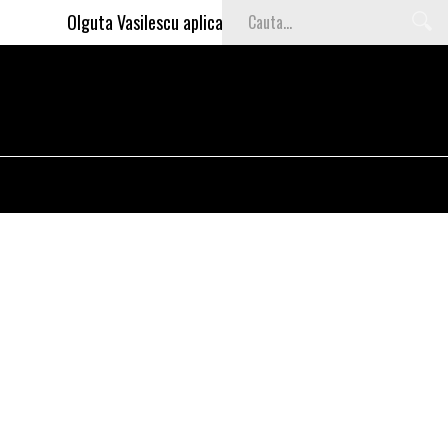
Olguta Vasilescu aplica invataturile lui Nea Marin: somajul 