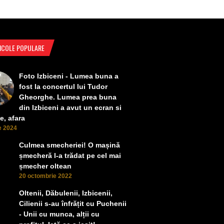
ICOLE POPULARE
Foto Izbiceni - Lumea buna a
fost la concertul lui Tudor
Gheorghe. Lumea prea buna
din Izbiceni a avut un ecran si
e, afara
ie 2024
Culmea smecheriei! O mașină
șmecheră l-a trădat pe cel mai
șmecher oltean
20 octombrie 2022
Oltenii, Dăbulenii, Izbicenii,
Cilienii s-au înfrățit cu Puchenii
- Unii cu munca, alții cu